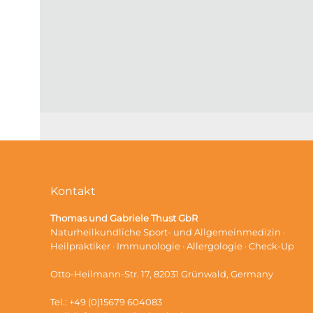
Kontakt
Thomas und Gabriele Thust GbR
Naturheilkundliche Sport- und Allgemeinmedizin ·
Heilpraktiker · Immunologie · Allergologie · Check-Up
Otto-Heilmann-Str. 17, 82031 Grünwald, Germany
Tel.: +49 (0)15679 604083