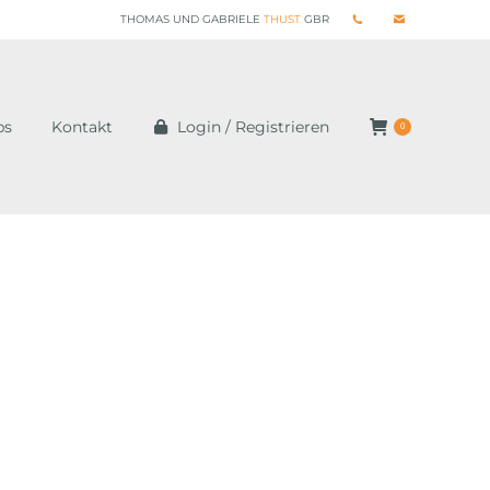
THOMAS UND GABRIELE
THUST
GBR
ps
Kontakt
Login / Registrieren
0