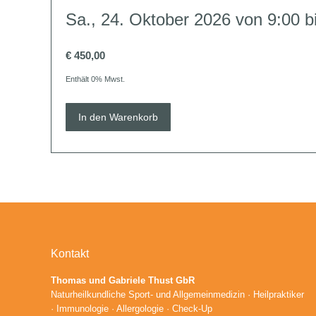
Sa., 24. Oktober 2026 von 9:00 
€ 450,00
Enthält 0% Mwst.
In den Warenkorb
Kontakt
Thomas und Gabriele Thust GbR
Naturheilkundliche Sport- und Allgemeinmedizin · Heilpraktiker
· Immunologie · Allergologie · Check-Up