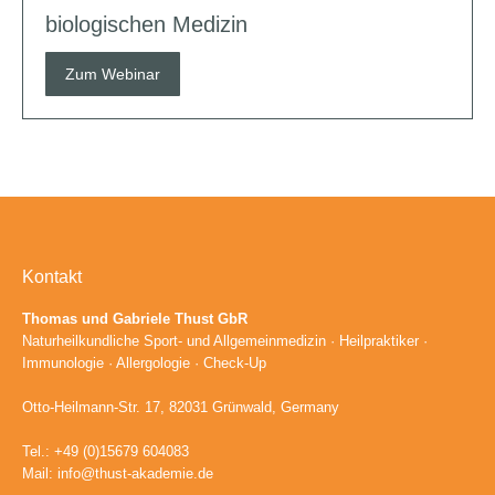
biologischen Medizin
Zum Webinar
Kontakt
Thomas und Gabriele Thust GbR
Naturheilkundliche Sport- und Allgemeinmedizin · Heilpraktiker ·
Immunologie · Allergologie · Check-Up
Otto-Heilmann-Str. 17, 82031 Grünwald, Germany
Tel.: +49 (0)15679 604083
Mail:
info@thust-akademie.de