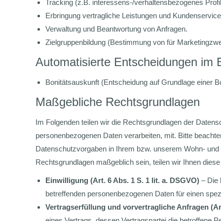
Tracking (z.B. interessens-/verhaltensbezogenes Profi
Erbringung vertragliche Leistungen und Kundenservice
Verwaltung und Beantwortung von Anfragen.
Zielgruppenbildung (Bestimmung von für Marketingzwec
Automatisierte Entscheidungen im Ei
Bonitätsauskunft (Entscheidung auf Grundlage einer Bo
Maßgebliche Rechtsgrundlagen
Im Folgenden teilen wir die Rechtsgrundlagen der Daten
personenbezogenen Daten verarbeiten, mit. Bitte beacht
Datenschutzvorgaben in Ihrem bzw. unserem Wohn- und Sitz
Rechtsgrundlagen maßgeblich sein, teilen wir Ihnen diese
Einwilligung (Art. 6 Abs. 1 S. 1 lit. a. DSGVO)
– Die 
betreffenden personenbezogenen Daten für einen spe
Vertragserfüllung und vorvertragliche Anfragen (Art
eines Vertrags, dessen Vertragspartei die betroffene 