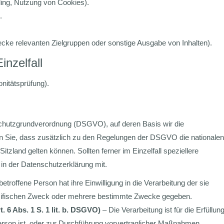
ling, Nutzung von Cookies).
.
ke relevanten Zielgruppen oder sonstige Ausgabe von Inhalten).
nzelfall
nitätsprüfung).
schutzgrundverordnung (DSGVO), auf deren Basis wir die
en Sie, dass zusätzlich zu den Regelungen der DSGVO die nationalen
land gelten können. Sollten ferner im Einzelfall speziellere
 in der Datenschutzerklärung mit.
betroffene Person hat ihre Einwilligung in die Verarbeitung der sie
zifischen Zweck oder mehrere bestimmte Zwecke gegeben.
. 6 Abs. 1 S. 1 lit. b. DSGVO)
– Die Verarbeitung ist für die Erfüllun
Person ist, oder zur Durchführung vorvertraglicher Maßnahmen