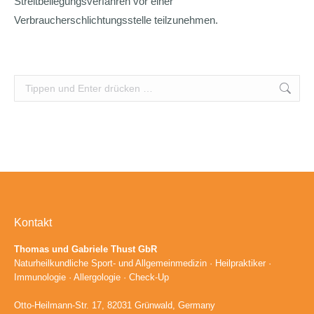
Streitbeilegungsverfahren vor einer
Verbraucherschlichtungsstelle teilzunehmen.
Search:
Kontakt
Thomas und Gabriele Thust GbR
Naturheilkundliche Sport- und Allgemeinmedizin · Heilpraktiker ·
Immunologie · Allergologie · Check-Up
Otto-Heilmann-Str. 17, 82031 Grünwald, Germany